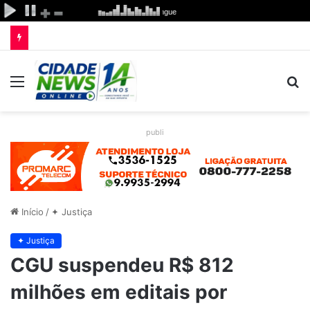
Menu
P
p
publi
Início
/
✦ Justiça
✦ Justiça
CGU suspendeu R$ 812
milhões em editais por