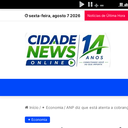
sexta-feira, agosto 7 2026
Notícias de Última Hora
Início
/
✦ Economia
/
ANP diz que está atenta a cobran
✦ Economia