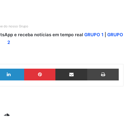
ipe do nosso Grupo
sApp e receba notícias em tempo real
GRUPO 1
|
GRUPO
2
Linkedin
Pinterest
Compartilhar via e-mail
Imprimir
S
o
G
u
i