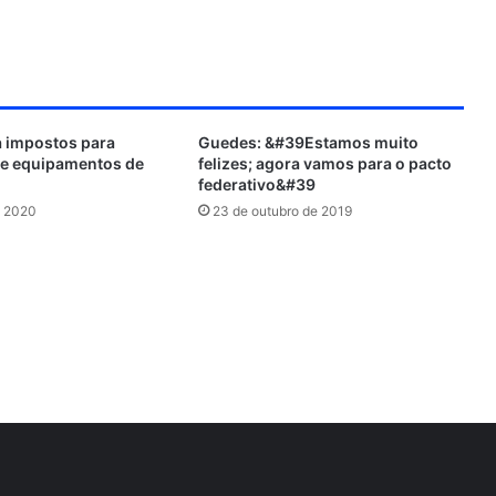
n
t
d
H
C
u
l
b
o
 impostos para
Guedes: &#39Estamos muito
u
de equipamentos de
felizes; agora vamos para o pacto
d
federativo&#39
e 2020
23 de outubro de 2019