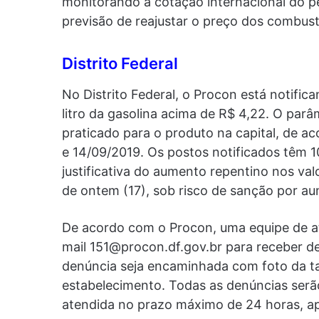
monitorando a cotação internacional do p
previsão de reajustar o preço dos combust
Distrito Federal
No Distrito Federal, o Procon está notifi
litro da gasolina acima de R$ 4,22. O par
praticado para o produto na capital, de a
e 14/09/2019. Os postos notificados têm 1
justificativa do aumento repentino nos val
de ontem (17), sob risco de sanção por a
De acordo com o Procon, uma equipe de at
mail
151@procon.df.gov.br
para receber d
denúncia seja encaminhada com foto da t
estabelecimento. Todas as denúncias serão
atendida no prazo máximo de 24 horas, ap