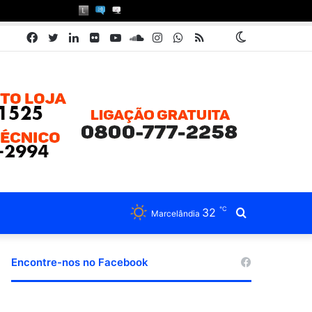
Facebook
Twitter
Linkedin
Flickr
YouTube
SoundCloud
Instagram
WhatsApp
RSS
Pátria
Switch
Book
skin
℃
32
Procurar
Marcelândia
por
Encontre-nos no Facebook