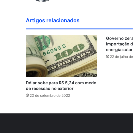
b
c
i
n
i
u
n
h
s
s
e
t
k
c
T
t
a
t
i
b
t
e
k
u
e
n
a
Artigos relacionados
t
o
e
d
r
b
r
c
g
e
o
r
i
e
e
e
r
Governo zera
k
n
s
a
importação 
t
m
energia solar
22 de julho d
Dólar sobe para R$ 5,24 com medo
de recessão no exterior
23 de setembro de 2022