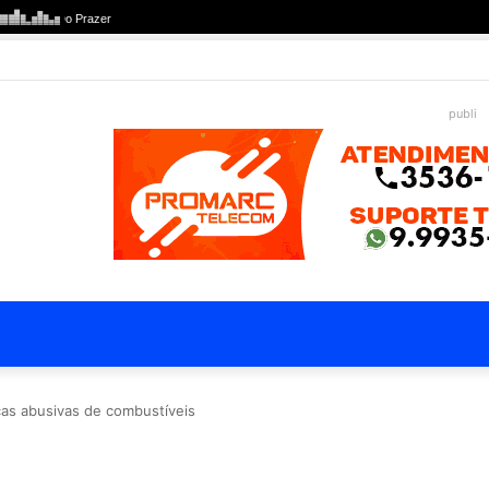
publi
ças abusivas de combustíveis