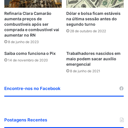
k
n
s
a
d
t
m
Refinaria Clara Camarão
Dólar e bolsa ficam estáveis
aumenta preços de
na última sessão antes do
combustíveis após ser
segundo turno
comprada e combustível vai
28 de outubro de 2022
aumentar no RN
8 de junho de 2023
Saiba como funciona o Pix
Trabalhadores nascidos em
maio podem sacar auxílio
14 de novembro de 2020
emergencial
8 de junho de 2021
Encontre-nos no Facebook
Postagens Recentes