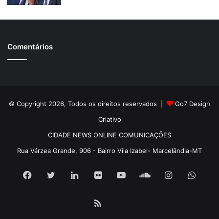
Comentários
© Copyright 2026, Todos os direitos reservados |
Go7 Design
Criativo
CIDADE NEWS ONLINE COMUNICAÇÕES
Rua Várzea Grande, 906 - Bairro Vila Izabel- Marcelândia-MT
Facebook
Twitter
Linkedin
Flickr
YouTube
SoundCloud
Instagram
What
RSS
Pátria