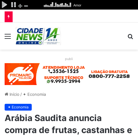
Menu
P
p
publi
Início
/
✦ Economia
✦ Economia
Arábia Saudita anuncia
compra de frutas, castanhas e