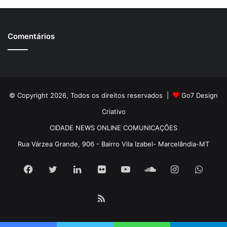
Comentários
© Copyright 2026, Todos os direitos reservados |
Go7 Design
Criativo
CIDADE NEWS ONLINE COMUNICAÇÕES
Rua Várzea Grande, 906 - Bairro Vila Izabel- Marcelândia-MT
Facebook
Twitter
Linkedin
Flickr
YouTube
SoundCloud
Instagram
What
RSS
Pátria
Book