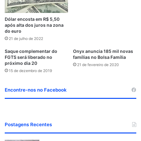
u
k
n
s
a
d
t
m
Dólar encosta em R$ 5,50
após alta dos juros na zona
do euro
21 de julho de 2022
Saque complementar do
Onyx anuncia 185 mil novas
FGTS será liberado no
famílias no Bolsa Família
próximo dia 20
21 de fevereiro de 2020
15 de dezembro de 2019
Encontre-nos no Facebook
Postagens Recentes