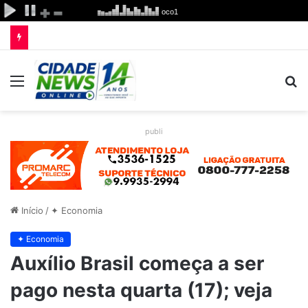
Menu
P
p
publi
Início
/
✦ Economia
✦ Economia
Auxílio Brasil começa a ser
pago nesta quarta (17); veja