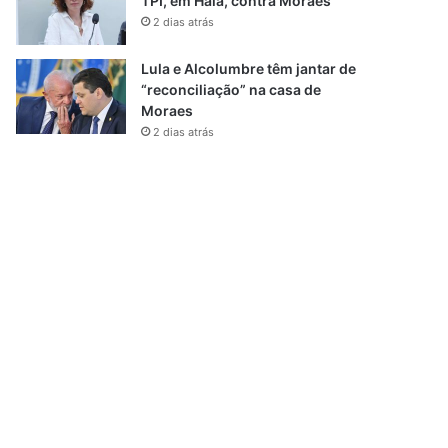
TPI, em Haia, contra Moraes
2 dias atrás
Lula e Alcolumbre têm jantar de
“reconciliação” na casa de
Moraes
2 dias atrás