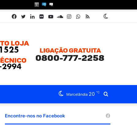
Facebook
Twitter
Linkedin
Flickr
YouTube
SoundCloud
Instagram
WhatsApp
RSS
Pátria
Switch
Book
skin
℃
20
Procurar
Marcelândia
por
Encontre-nos no Facebook