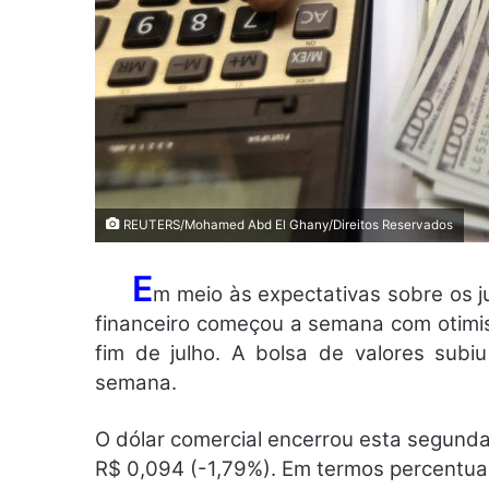
REUTERS/Mohamed Abd El Ghany/Direitos Reservados
E
m meio às expectativas sobre os j
financeiro começou a semana com otimis
fim de julho. A bolsa de valores subi
semana.
O dólar comercial encerrou esta segunda
R$ 0,094 (-1,79%). Em termos percentuai