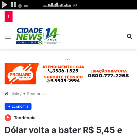
Menu
P
p
publi
Início
/
✦ Economia
✦ Economia
Tendência
Dólar volta a bater R$ 5,45 e