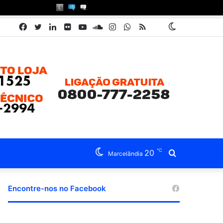
Facebook
Twitter
Linkedin
Flickr
YouTube
SoundCloud
Instagram
WhatsApp
RSS
Pátria
Switch
Book
skin
℃
20
Procurar
Marcelândia
por
Encontre-nos no Facebook