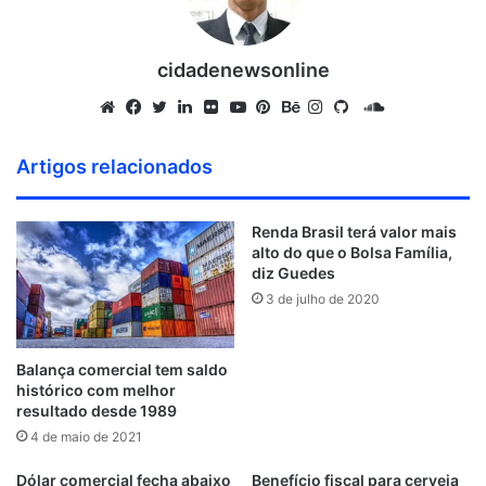
cidadenewsonline
S
o
W
F
T
L
F
Y
P
B
I
G
u
e
a
w
i
l
o
i
e
n
i
Artigos relacionados
n
b
c
i
n
i
u
n
h
s
t
d
s
e
t
k
c
T
t
a
t
H
Renda Brasil terá valor mais
C
i
b
t
e
k
u
e
n
a
u
alto do que o Bolsa Família,
l
t
o
e
d
r
b
r
c
g
b
diz Guedes
o
e
o
r
i
e
e
e
r
3 de julho de 2020
u
k
n
s
a
d
t
m
Balança comercial tem saldo
histórico com melhor
resultado desde 1989
4 de maio de 2021
Dólar comercial fecha abaixo
Benefício fiscal para cerveja