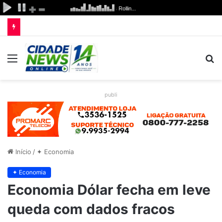
Menu
P
p
publi
Início
/
✦ Economia
✦ Economia
Economia Dólar fecha em leve
queda com dados fracos