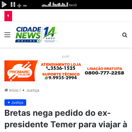
Menu
P
p
publi
Início
/
✦ Justiça
✦ Justiça
Bretas nega pedido do ex-
presidente Temer para viajar à