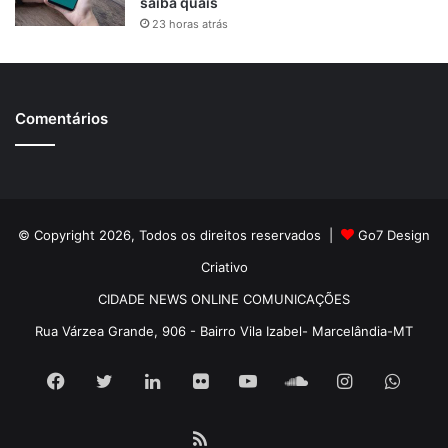
saiba quais
23 horas atrás
Comentários
© Copyright 2026, Todos os direitos reservados |
Go7 Design
Criativo
CIDADE NEWS ONLINE COMUNICAÇÕES
Rua Várzea Grande, 906 - Bairro Vila Izabel- Marcelândia-MT
Facebook
Twitter
Linkedin
Flickr
YouTube
SoundCloud
Instagram
What
RSS
Pátria