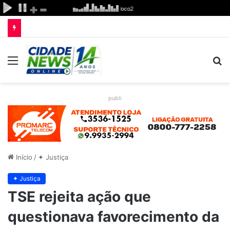
Menu
P
p
publi
Início
/
✦ Justiça
✦ Justiça
TSE rejeita ação que
questionava favorecimento da