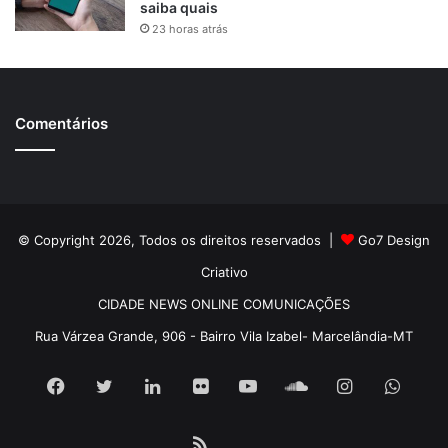
saiba quais
23 horas atrás
Comentários
© Copyright 2026, Todos os direitos reservados |
Go7 Design
Criativo
CIDADE NEWS ONLINE COMUNICAÇÕES
Rua Várzea Grande, 906 - Bairro Vila Izabel- Marcelândia-MT
Facebook
Twitter
Linkedin
Flickr
YouTube
SoundCloud
Instagram
What
RSS
Pátria